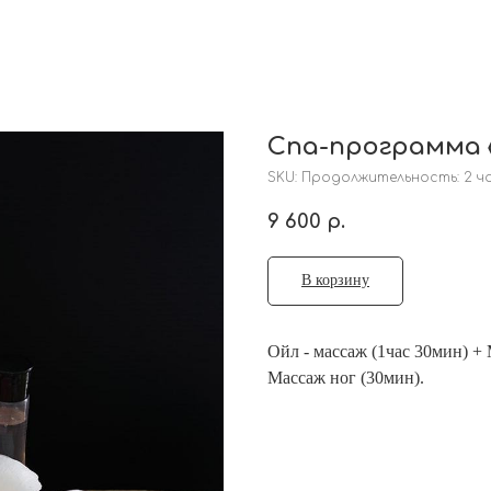
Спа-программа «
SKU:
Продолжительность: 2 ч
9 600
р.
В корзину
Ойл - массаж (1час 30мин) +
Массаж ног (30мин).